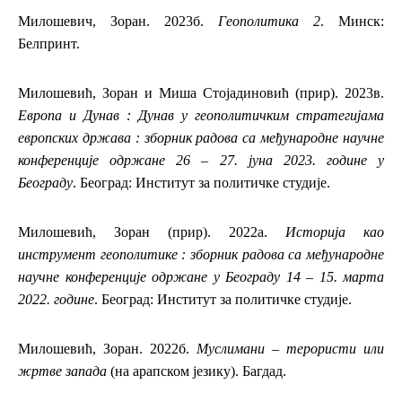
Милошевич, Зоран. 2023б.
Геополитика 2
. Минск:
Белпринт.
Милошевић, Зоран и Миша Стојадиновић (прир). 2023в.
Европа и Дунав : Дунав у геополитичким стратегијaма
европских држава : зборник радова са међународне научне
конференције одржане 26 – 27. јуна 2023. године у
Београду
. Београд: Институт за политичке студије.
Милошевић, Зоран (прир). 2022а.
Историја као
инструмент геополитике : зборник радова са међународне
научне конференције одржане у Београду 14 – 15. марта
2022. године
. Београд: Институт за политичке студије.
Милошевић, Зоран. 2022б.
Муслимани – терористи или
жртве запада
(на арапском језику). Багдад.