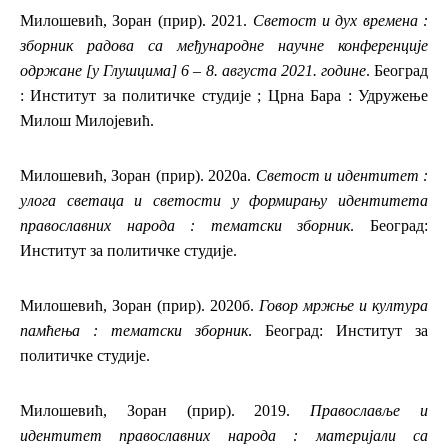
Милошевић, Зоран (прир). 2021.
Светост и дух времена :
зборник радова са међународне научне конференције
одржане [у Глушцима] 6 – 8. августа 2021. године
. Београд
: Институт за политичке студије ; Црна Бара : Удружење
Милош Милојевић.
Милошевић, Зоран (прир). 2020а.
Светост и идентитет :
улога светаца и светости у формирању идентитета
православних народа : тематски зборник
. Београд:
Институт за политичке студије.
Милошевић, Зоран (прир). 2020б.
Говор мржње и култура
памћења : тематски зборник
. Београд: Институт за
политичке студије.
Милошевић, Зоран (прир). 2019.
Православље и
идентитет православних народа : материјали са