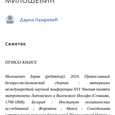
МИЛОШЕВИЋ
Дајана Лазаревић
Сажетак
ПРИКАЗ КЊИГЕ
Милошевич Зоран (редактор). 2024. Православный
белорусско-балканский сборник : материалы
международной научной конференции XVI Чтения памяти
митрополита Литовского и
Виленского Иосифа (Семашко,
1798-1868). Белград : Институт политических
исследований ; Жировичи ; Минск : Синодальная
историческая комиссия Белорусской Православной Церкви :