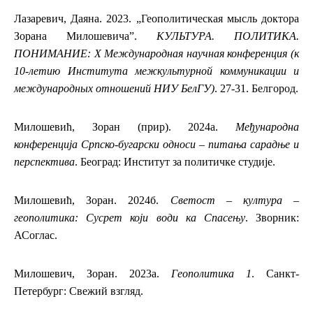
Лазаревич, Даяна. 2023. „Геополитическая мысль доктора
Зорана Милошевича”.
КУЛЬТУРА. ПОЛИТИКА.
ПОНИМАНИЕ: X Международная научная конференция (к
10-летию Института межкультурной коммуникации и
международных отношений НИУ БелГУ)
. 27-31. Белгород.
Милошевић, Зоран (прир). 2024а.
Међународна
конференција Српско-бугарски односи – питања сарадње и
перспектива
. Београд: Институт за политичке студије.
Милошевић, Зоран. 2024б.
Светост – култура –
геополитика: Сусрет који води ка Спасењу
. Зворник:
АСоглас.
Милошевич, Зоран. 2023а.
Геополитика 1
. Санкт-
Петербург: Свежий взгляд.