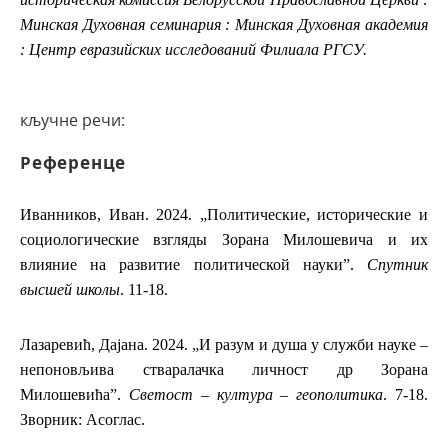
Минская Духовная семинария : Минская Духовная академия
: Центр евразийских исследований Филиала РГСУ.
кључне речи:
Референце
Иванников, Иван. 2024. „Политические, исторические и
социологические взгляды Зорана Милошевича и их
влияние на развитие политической науки”.
Спутник
высшей школы
. 11-18.
Лазаревић, Дајана. 2024. „И разум и душа у служби науке –
непоновљива стваралачка личност др Зорана
Милошевића”.
Светост – култура – геополитика
. 7-18.
Зворник: Асоглас.