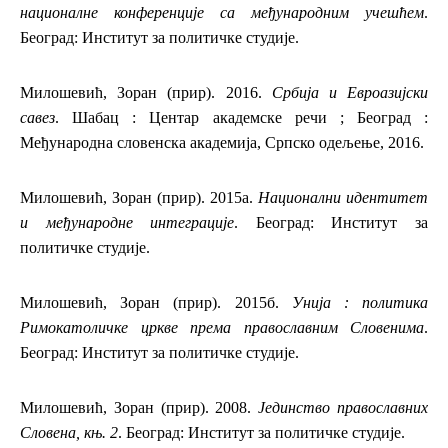
националне конференције са међународним учешћем
.
Београд: Институт за политичке студије.
Милошевић, Зоран (прир). 2016.
Србија и Евроазијски
савез
. Шабац : Центар академске речи ; Београд :
Међународна словенска академија, Српско одељење, 2016.
Милошевић, Зоран (прир). 2015а.
Национални идентитет
и међународне интеграције
. Београд: Институт за
политичке студије.
Милошевић, Зоран (прир). 2015б.
Унија : политика
Римокатоличке цркве према православним Словенима
.
Београд: Институт за политичке студије.
Милошевић, Зоран (прир). 2008.
Јединство православних
Словена, књ. 2
. Београд: Институт за политичке студије.