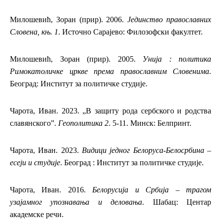
Милошевић, Зоран (прир). 2006.
Јединство православних
Словена, књ. 1
. Источно Сарајево: Филозофски факултет.
Милошевић, Зоран (прир). 2005.
Унија : политика
Римокатоличке цркве према православним Словенима
.
Београд: Институт за политичке студије.
Чарота, Иван. 2023. „В защиту рода сербского и родства
славянского”.
Геополитика 2
. 5-11. Минск: Белпринт.
Чарота, Иван. 2023.
Видици једног Белоруса-Белосрбина –
есеји и студије
. Београд : Институт за политичке студије.
Чарота, Иван. 2016.
Белорусија и Србија – трагом
узајамног упознавања и деловања
. Шабац: Центар
академске речи.