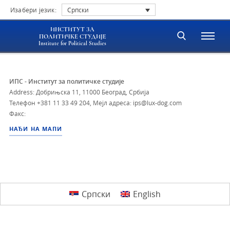
Изабери језик:
Српски
ИНСТИТУТ ЗА
ПОЛИТИЧКЕ СТУДИЈЕ
Institute for Political Studies
ИПС - Институт за политичке студије
Address: Добрињска 11, 11000 Београд, Србија
Телефон
+381 11 33 49 204
,
Мејл адреса: ips@lux-dog.com
Факс:
НАЂИ НА МАПИ
Српски
English