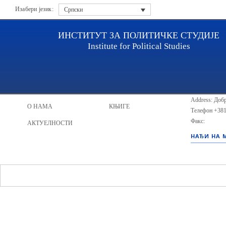
Изабери језик:
Српски
ИНСТИТУТ ЗА ПОЛИТИЧКЕ СТУДИЈЕ
Institute for Political Studies
ИПС - Инсти
НАСЛОВНА
ИСТРАЖИВАЧИ
Address: Добр
О НАМА
КЊИГЕ
Телефон
+381
Факс:
АКТУЕЛНОСТИ
НАЂИ НА 