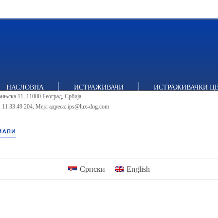
тут за политичке студије
НАСЛОВНА
ИСТРАЖИВАЧИ
ИСТРАЖИВАЧКИ Ц
ињска 11, 11000 Београд, Србија
 11 33 49 204
,
Мејл адреса: ips@lux-dog.com
МАПИ
Српски
English