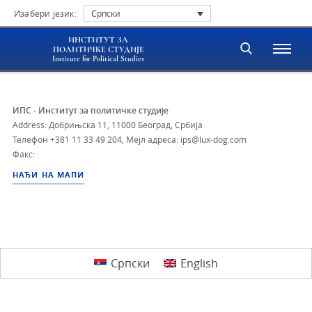
Изабери језик:
Српски
ИНСТИТУТ ЗА
ПОЛИТИЧКЕ СТУДИЈЕ
Institute for Political Studies
ИПС - Институт за политичке студије
Address: Добрињска 11, 11000 Београд, Србија
Телефон
+381 11 33 49 204
,
Мејл адреса: ips@lux-dog.com
Факс:
НАЂИ НА МАПИ
Српски
English