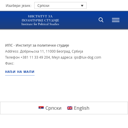
Изабери језик:
Српски
ИНСТИТУТ ЗА
ПОЛИТИЧКЕ СТУДИЈЕ
Institute for Political Studies
ИПС - Институт за политичке студије
Address: Добрињска 11, 11000 Београд, Србија
Телефон
+381 11 33 49 204
,
Мејл адреса: ips@lux-dog.com
Факс:
НАЂИ НА МАПИ
Српски
English