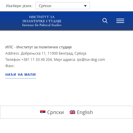
Изабери језик:
Српски
ИНСТИТУТ ЗА
ПОЛИТИЧКЕ СТУДИЈЕ
Institute for Political Studies
ИПС - Институт за политичке студије
Address: Добрињска 11, 11000 Београд, Србија
Телефон
+381 11 33 49 204
,
Мејл адреса: ips@lux-dog.com
Факс:
НАЂИ НА МАПИ
Српски
English