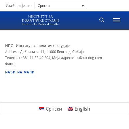
Изабери језик:
Српски
ИНСТИТУТ ЗА
ПОЛИТИЧКЕ СТУДИЈЕ
Institute for Political Studies
ИПС - Институт за политичке студије
Address: Добрињска 11, 11000 Београд, Србија
Телефон
+381 11 33 49 204
,
Мејл адреса: ips@lux-dog.com
Факс:
НАЂИ НА МАПИ
Српски
English