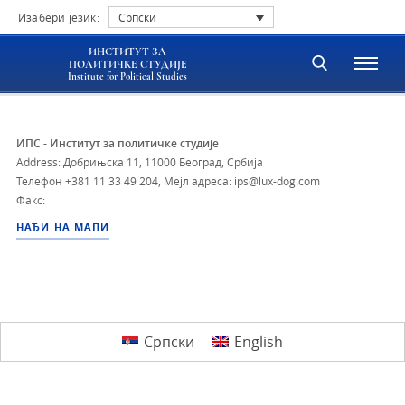
Изабери језик:
Српски
ИНСТИТУТ ЗА
ПОЛИТИЧКЕ СТУДИЈЕ
Institute for Political Studies
ИПС - Институт за политичке студије
Address: Добрињска 11, 11000 Београд, Србија
Телефон
+381 11 33 49 204
,
Мејл адреса: ips@lux-dog.com
Факс:
НАЂИ НА МАПИ
Српски
English