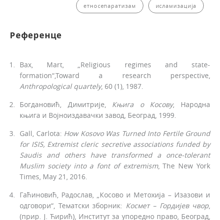
етносепаратизам
исламизација
Референце
Bax, Mart, „Religious regimes and state-
formation“,Toward a research perspective,
Anthropological quartely
, 60 (1), 1987.
Богдановић, Димитрије,
Књига о Косову
, Народна
књига и Војноиздавачки завод, Београд, 1999.
Gall, Carlota:
How Kosovo Was Turned Into Fertile Ground
for ISIS, Extremist cleric secretive associations funded by
Saudis and others have transformed a once-tolerant
Muslim society into a font of extremism
, The New York
Times, May 21, 2016.
Гаћиновић, Радослав, „Косово и Метохија – Изазови и
одговори“, Тематски зборник:
Космет – Гордијев чвор
,
(прир. Ј. Ћирић), Институт за упоредно право, Београд,