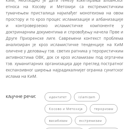
КиМ, неопходно је дати генезу кокетирања албанског
етноса на Косову и Метохији са екстремистичким
тумачењем присталица најмлађег монотеизма на овом
простору и то кроз процес исламизације и албанизације
и контроверзеоко исламистичке компоненте у
доктринарним документима и спровођењу начела Прве и
Друге Призренске лиге. Савремени контекст проблема
анализиран је кроз исламистичке тенденције на КиМ
оличене у деловању тзв. светих ратника у терористичким
активностима ОВК, док се кроз исламизам под огртачем
тзв. хуманитарних организација даје преглед постратног
експанзивног ширења најрадикалнијег огранка сунитског
ислама на КиМ.
кључне речи:
идентитет
islamizam
Косово и Метохија
тероризам
вахабизам
екстремизам