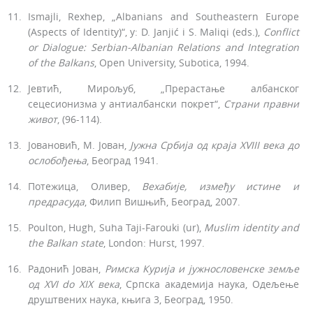
Ismajli, Rexhep, „Albanians and Southeastern Europe
(Aspects of Identity)“, у: D. Janjić i S. Maliqi (eds.),
Conflict
or Dialogue: Serbian-Albanian Relations and Integration
of the Balkans
, Open University, Subotica, 1994.
Јевтић, Мирољуб, „Прерастање албанског
сецесионизма у антиалбански покрет“,
Страни правни
живот
, (96-114).
Јовановић, М. Јован,
Јужна Србија од краја XVIII века до
ослобођења
, Београд 1941.
Потежица, Оливер,
Вехабије, између истине и
предрасуда
, Филип Вишњић, Београд, 2007.
Poulton, Hugh, Suha Taji-Farouki (ur),
Muslim identity and
the Balkan state
, London: Hurst, 1997.
Радонић Јован,
Римска Курија и јужнословенске земље
од XVI do XIX века
, Српска академија наука, Одељење
друштвених наука, књига 3, Београд, 1950.