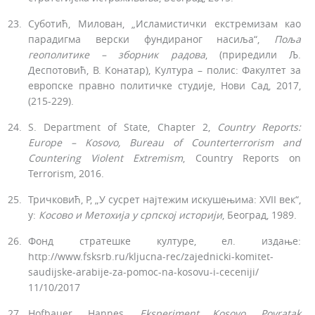
Суботић, Милован, „Исламистички екстремизам као
парадигма верски фундираног насиља“,
Поља
геополитике – зборник радова
, (приредили Љ.
Деспотовић, В. Конатар), Култура – полис: Факултет за
европске правно политичке студије, Нови Сад, 2017,
(215-229).
S. Department of State, Chapter 2,
Country Reports:
Europe – Kosovo, Bureau of Counterterrorism and
Countering Violent Extremism
, Country Reports on
Terrorism, 2016.
Тричковић, Р, „У сусрет најтежим искушењима: XVII век“,
у:
Косово и Метохија у српској историји
, Београд, 1989.
Фонд стратешке културе, ел. издање:
http://www.fsksrb.ru/kljucna-rec/zajednicki-komitet-
saudijske-arabije-za-pomoc-na-kosovu-i-ceceniji/
11/10/2017
Hofbauer, Hannes,
Eksperiment Kosovo, Povratak