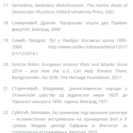
Sachedina, Abdulaziz Abdulhussein,
The Islamic Roots of
Democratic Pluralism
, Oxford University Press, 2001.
Симеуновић, Драган:
Тероризам: општи део
, Правни
факултет, Београд, 2009.
Симић, Предраг,
Пут у Рамбује: Косовска криза 1995-
2000.
http://www.rastko.rs/kosovo/delo/12517
(21/12/2016.)
Simcox Robin,
European Islamist Plots and Attacks Since
2014 – and How the U.S. Can Help Prevent Them
,
Backgrounder, No 3236, The Heritage Foundation, 2017.
Стојанчевић, Владимир,
Јужнословенски народи у
Османском царству од Једренског мира 1829. до
Париског конгреса 1856. године,
Београд, 1971.
Суботић, Милован,
Екстремизам под окриљем религије
– исламистички екстремизам на примерима БиХ и Р.
Србије
, Медија центар Одбрана и Институт за
стратегијска истраживања, Београд, 2015.