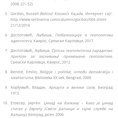
2008, (21-52).
Gordon, Russell:
Behind Kosovo’s Façade
, Интернет сајт:
http://www.serbianna.com/columns/gordon/004.shtml
21/12/2016
Деспотовић, Љубиша,
Глобализација и геополитика
идентитета
, Каирос, Сремски Карловци, 2017.
Деспотовић, Љубиша,
Српска геополитичка парадигма:
прилози за заснивање примењене геополитике
,
Сремски Карловци, Каирос, 2012.
Đentile, Emilio,
Religije i politike, između demokratija i
totalitarizma
, Biblioteka XX vek, Beograd, 2009.
Ђорђевић, Владан,
Арнаути и велике силе
, Београд
1913.
Елзесер, Јирген:
Џихад на Балкану – Како је џихад
стигао у Европу (Свети ратници и тајне службе на
Балкану)
, Београд, Јасен 2006.