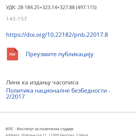
УДК: 28-184.25+323.14+327.88 (497.115)
143-157
https://doi.org/10.22182/pnb.22017.8
Преузмите публикацију
Линк ка издању часописа
Политика националне безбедности -
2/2017
ИПС - Институт за политичке студије
Address: Добрињска 11, 11000 Београд, Србија