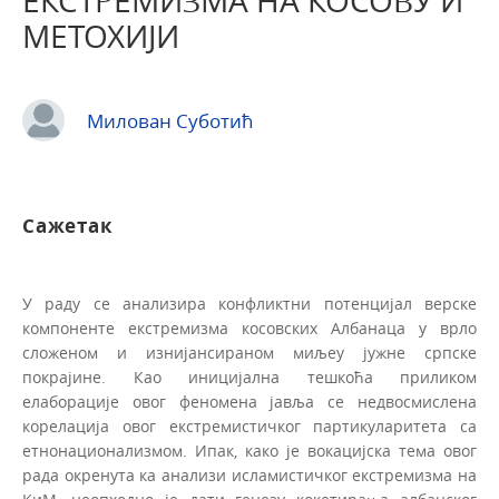
ЕКСТРЕМИЗМА НА КОСОВУ И
МЕТОХИЈИ
Милован Суботић
Сажетак
У раду се анализира конфликтни потенцијал верске
компоненте екстремизма косовских Албанаца у врло
сложеном и изнијансираном миљеу јужне српске
покрајине. Као иницијална тешкоћа приликом
елаборације овог феномена јавља се недвосмислена
корелација овог екстремистичког партикуларитета са
етнонационализмом. Ипак, како је вокацијска тема овог
рада окренута ка анализи исламистичког екстремизма на