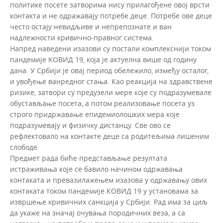
политике посете затворима нису прилагођене овој врсти
контакта и не одражавају потребе деце. Потребе ове деце
често остају невидљиве и непрепознате и ван
надлежности кривично-правног система.
Напред наведени изазови су постали комплекснији током
пандемије КОВИД 19, која је актуелна више од годину
дана. У Србији је овај период обележило, између осталог,
и увођење ванредног стања. Као реакција на здравствене
ризике, затвори су предузели мере које су подразумевале
обустављање посета, а потом реализовање посета уз
строго придржавање епидемиолошких мера које
подразумевају и физичку дистанцу. Све ово се
рефлектовало на контакте деце са родитељима лишеним
слободе.
Предмет рада биће представљање резултата
истраживања које се бавило начином одржавања
контаката и превазилажењем изазова у одржавању ових
контаката током пандемије КОВИД 19 у установама за
извршење кривичних санкција у Србији. Рад има за циљ
да укаже на значај очувања породичних веза, а са