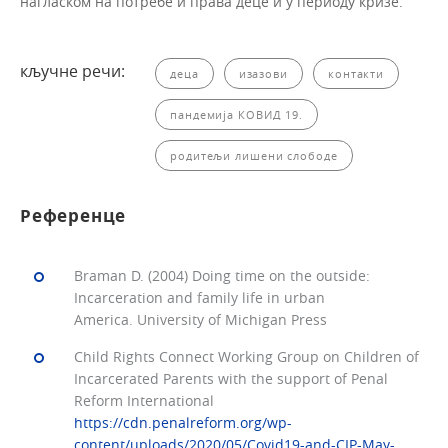
нагласком на потребе и права деце и у периоду кризе.
кључне речи:
деца
изазови
контакти
пандемија КОВИД 19.
родитељи лишени слободе
Референце
Braman D. (2004) Doing time on the outside:
Incarceration and family life in urban
America. University of Michigan Press
Child Rights Connect Working Group on Children of
Incarcerated Parents with the support of Penal
Reform International
https://cdn.penalreform.org/wp-
content/uploads/2020/05/Covid19-and-CIP-May-