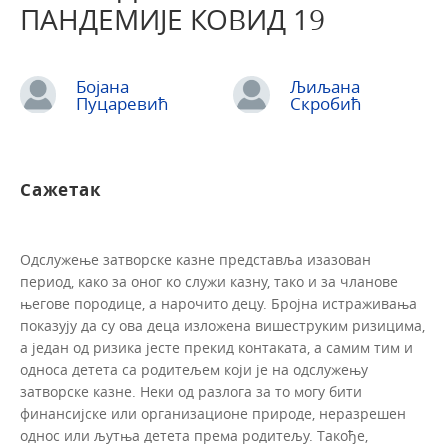
ПАНДЕМИЈЕ КОВИД 19
Бојана
Љиљана
Пуцаревић
Скробић
Сажетак
Одслужење затворске казне представља изазован
период, како за оног ко служи казну, тако и за чланове
његове породице, а нарочито децу. Бројна истраживања
показују да су ова деца изложена вишеструким ризицима,
а један од ризика јесте прекид контаката, а самим тим и
односа детета са родитељем који је на одслужењу
затворске казне. Неки од разлога за то могу бити
финансијске или организационе природе, неразрешен
однос или љутња детета према родитељу. Такође,