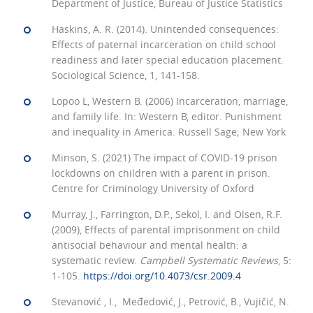
Department of Justice, Bureau of Justice Statistics
Haskins, A. R. (2014). Unintended consequences:
Effects of paternal incarceration on child school
readiness and later special education placement.
Sociological Science, 1, 141-158.
Lopoo L, Western B. (2006) Incarceration, marriage,
and family life. In: Western B, editor. Punishment
and inequality in America. Russell Sage; New York
Minson, S. (2021) The impact of COVID-19 prison
lockdowns on children with a parent in prison.
Centre for Criminology University of Oxford
Murray, J., Farrington, D.P., Sekol, I. and Olsen, R.F.
(2009), Effects of parental imprisonment on child
antisocial behaviour and mental health: a
systematic review.
Campbell Systematic Reviews
, 5:
1-105.
https://doi.org/10.4073/csr.2009.4
Stevanović , I., Međedović, J., Petrović, B., Vujičić, N.