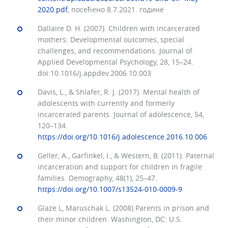
2020.pdf
, посећено 8.7.2021. године
Dallaire D. H. (2007). Children with incarcerated
mothers: Developmental outcomes, special
challenges, and recommendations. Journal of
Applied Developmental Psychology, 28, 15–24.
doi:10.1016/j.appdev.2006.10.003
Davis, L., & Shlafer, R. J. (2017). Mental health of
adolescents with currently and formerly
incarcerated parents. Journal of adolescence, 54,
120–134.
https://doi.org/10.1016/j.adolescence.2016.10.006
Geller, A., Garfinkel, I., & Western, B. (2011). Paternal
incarceration and support for children in fragile
families. Demography, 48(1), 25–47.
https://doi.org/10.1007/s13524-010-0009-9
Glaze L, Maruschak L. (2008) Parents in prison and
their minor children. Washington, DC: U.S.