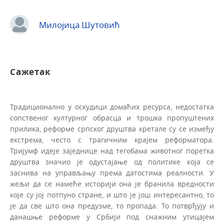
Милојица Шутовић
Сажетак
Традиционално у оскудици домаћих ресурса, недостат­ка
сопственог културног обрасца и трошка пропуштених
прилика, реформе српског друштва кретале су се између
екстрема, често с трагичним крајем реформатора.
Тријумф идеје заједнице над тегобама животног поретка
друштва значио је одустајање од политике која се
заснива на управљању према датостима реалности. У
жељи да се намеће историји она је бранила вредности
које су јој потпуно стра­не, и што је још интересантно, то
је да све што она предузме, то пропада. То потврђују и
данашње реформе у Србији под снажним утицајем