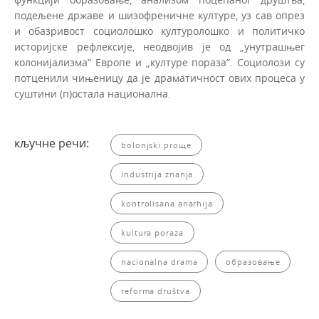
подељене државе и шизофреничне културе, уз сав опрез
и обазривост социолошко културолошко и политичко
историјске рефлексије, неодвојив je oд „унутрашњег
колонијализма” Евро­пе и „културе пораза”. Социолози су
потценили чињеницу да je драматичност ових процеса у
суштини (п)остала национална.
кључне речи:
bolonjski proщe
industrija znanja
kontrolisana anarhija
kultura poraza
nacionalna drama
образовање
reforma društva