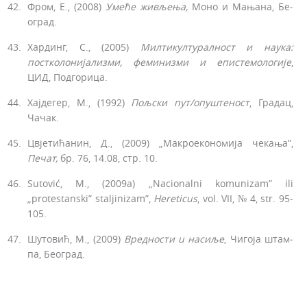
Фром, Е., (2008)
Умеће живљења,
Моно и Мањана, Бе­
оград.
Хардинг, С., (2005)
Милтикултуралност и наука:
пост
колонијализми,
феминизми и
епистемологије
,
ЦИД, Подгорица.
Хајдегер, М., (1992)
Пољски
пут/опуштеност
, Градац,
Чачак.
Цвјетићанин, Д., (2009) „Макроекономија чекања”,
Печат,
бр. 76, 14.08, стр. 10.
Sutović, M., (2009a) „Nacionalni komunizam” ili
„protestanski” staljinizam”,
Hereticus
, vol. VII, № 4, str. 95­
105.
Шутовић, М., (2009)
Вредности
u
насиље
, Чигоја штам­
па, Београд.