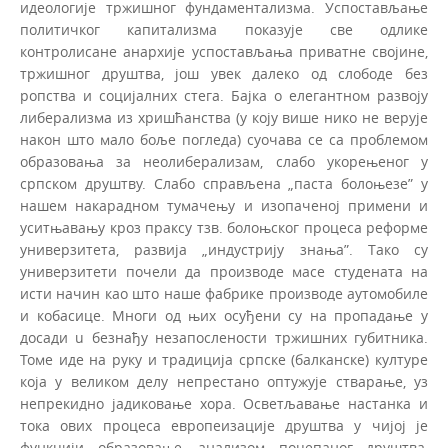
идеологије тржишног фундаментализма. Успостављање
политичког капитализма показује свe одлике
контролисане анархије успостављања приватне својине,
тржишног друштва, још увек далеко од слободе без
ропства и социјалних стега. Бајка о елегантном развоју
ли­берализма из хришћанства (у коју више нико не верује
након што мало боље погледа) суочава се са проблемом
образовања за неолиберализам, слабо укорењеног у
српском друштву. Слабо справљена „паста болоњезе” у
нашем накарадном тумачењу и изопаченој примени и
уситњавању кроз праксу тзв. болоњског процеса реформе
универзитета, развија „индустрију знања”. Тако су
универзитети почели да производе масе студената на
исти начин као што наше фабрике производе аутомобиле
и кобасице. Многи од њих осуђени су на пропадање у
досади u безнађу незапослености тржишних губитника.
Томе иде на руку и традиција српске (балканске) културе
која у великом делу непрестано оптужује стварање, уз
непрекидно јадиковање хора. Осветљавање настанка и
тока ових процеса европеизације друштва у чијој је
функцији образовање, анализом поцепаног друштва,