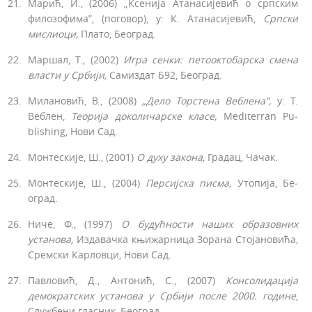
Марић, И., (2006) „Ксенија Атанасијевић о српским
филозофима”, (поговор), у: К. Атанасијевић,
Српски
мислиоци,
Плато, Београд.
Маршал, Т., (2002)
Игра
сенки: петооктобарска
смена
власти у
Србији,
Самиздат Б92, Београд.
Милановић, В., (2008)
„Дело Торстена Веблена”,
у: Т.
Веблен,
Теорија
доколичарске класе,
Mediterran Pu­
blishing, Нови Сад.
Монтескије, Ш., (2001)
О духу закона,
Градац, Чачак.
Монтескије, Ш., (2004)
Персијска
писма,
Утопија, Бе­
оград.
Ниче, Ф., (1997)
О
будућности
наших образовних
установа,
Издавачка књижарница Зорана Стојановића,
Сремски Карловци, Нови Сад.
Павловић, Д., Антонић, С., (2007)
Консолидација
демократских установа у
Србији
после 2000. године
,
Службени гласник, Београд.