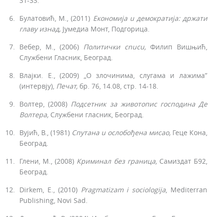
31-33.
Булатовић, М., (2011)
Економија
u
демократија: држати
главу
изнад,
Јумедиа Монт, Подгорица.
Вебер, М., (2006)
Политички
cnucu,
Филип Вишњић,
Службени Гласник, Београд.
Влајки. Е., (2009) „О злочинима, слугама и лажима”
(интервју),
Печат,
бр. 76, 14.08, стр. 14-18.
Волтер, (2008)
Подсетник
за
животопис
господина
Де
Волтера,
Службени гласник, Београд.
Вујић, В., (1981)
Спутана
u
ослобођена мисао,
Геце Ко­на,
Београд.
Глени, М., (2008)
Криминал без граница,
Самиздат Б92,
Београд.
Dirkem, E., (2010)
Pragmatizam i sociologija
, Mediterran
Publishing, Novi Sad.