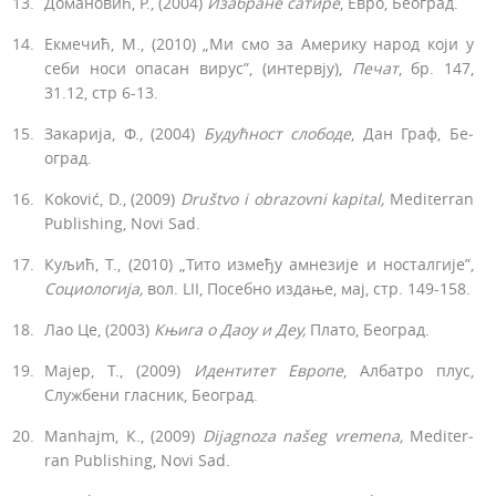
Домановић, Р., (2004)
Изабране
сатире
, Евро, Београд.
Екмечић, М., (2010) „Ми смо за Америку народ који у
себи носи опасан вирус”, (интервју),
Печат
, бр. 147,
31.12, стр 6-13.
Закарија, Ф., (2004)
Будућност
слободе
, Дан Граф, Бе­
оград.
Koković, D., (2009)
Društvo i obrazovni
kapital,
Mediter­ran
Publishing, Novi Sad.
Куљић, T., (2010) „Тито између амнезије и носталгије”,
Социологија,
вол. LII, Посебно издање, мај, стр. 149­-158.
Лао Це, (2003)
Књига
о
Даоу
и
Деу,
Плато, Београд.
Мајер, Т., (2009)
Идентитет
Европе
, Албатро плус,
Службени гласник, Београд.
Manhajm, К., (2009)
Dijagnoza našeg vremena,
Mediter­
ran Publishing, Novi Sad.