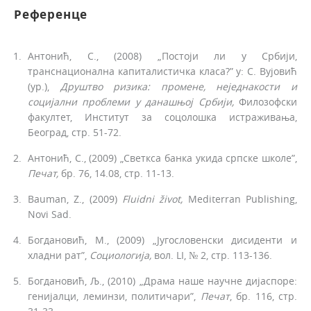
Референце
Антонић, С., (2008) „Постоји ли у Србији,
транснационална капиталистичка класа?” у: С. Вујовић
(ур.),
Друштво ризика: промене,
неједнакости
и
социјални
проблеми у
данашњој Србији,
Филозофски
факултет, Институт за соцолошка истраживања,
Београд, стр. 51-72.
Антонић, С., (2009) „Светкса банка укида српске шко­ле”,
Печат,
бр. 76, 14.08, стр. 11-13.
Bauman, Z., (2009)
Fluidni život,
Mediterran Publishing,
Novi Sad.
Богдановић, М., (2009) „Југословенски дисиденти и
хладни рат”,
Социологија,
вол. LI, № 2, стр. 113-136.
Богдановић, Љ., (2010) „Драма наше научне дијаспоре:
генијалци, леминзи, политичари”,
Печат
, бр. 116, стр.