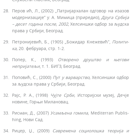
Перов ић, Л., (2002) „Патријархалан одговор на изазов
модернизације” у: А. Мимица (приредио),
Друга Ср
бија
–
десет година после, 2002,
Хелсиншки одбор за људска
права у Србији, Београд.
Петронијевић, Б., (1905) „Божидар Кнежевић”,
Полити­
ка,
20. фебруара, стр. 1-2.
Попер, К., (1993)
Отворено друштво и
његови
непријатељи
, т. 1. БИГЗ, Београд.
Поповић, С., (2000)
Пут у варварство,
Хелсиншки од­бор
за људска права у Србији, Београд.
Рајс, Р. А., (1998)
Чујте
Срби,
Историјски музеј, Дечје
новине, Горњи Милановац.
Рисман, Д., (2007)
Усамљена
гомила,
Mediterran Publis­
hing, Нови Сад.
Рицер, Џ., (2009)
Савремена социолошка
теорија
и