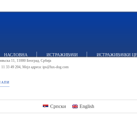
тут за политичке студије
НАСЛОВНА
ИСТРАЖИВАЧИ
ИСТРАЖИВАЧКИ Ц
ињска 11, 11000 Београд, Србија
 11 33 49 204
,
Мејл адреса: ips@lux-dog.com
МАПИ
Српски
English