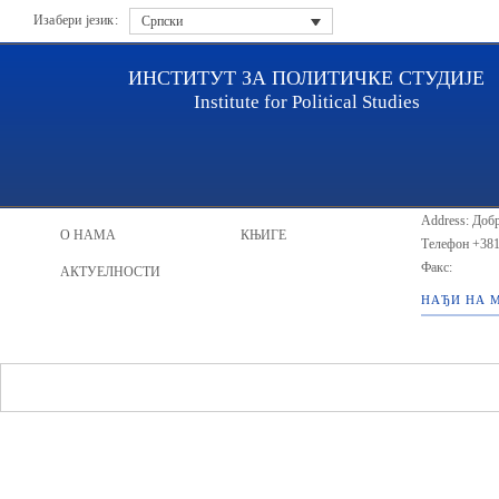
Изабери језик:
Српски
ИНСТИТУТ ЗА ПОЛИТИЧКЕ СТУДИЈЕ
Institute for Political Studies
ИПС - Инсти
НАСЛОВНА
ИСТРАЖИВАЧИ
Address: Добр
О НАМА
КЊИГЕ
Телефон
+381
Факс:
АКТУЕЛНОСТИ
НАЂИ НА 