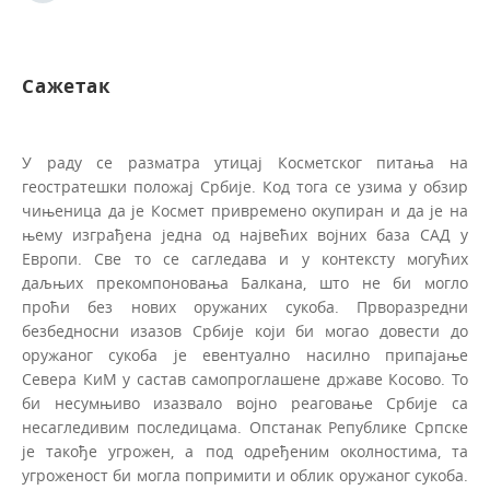
Сажетак
У раду се разматра утицај Косметског питања на
геостратешки положај Србије. Код тога се узима у обзир
чињеница да је Космет привремено окупиран и да је на
њему изграђена једна од највећих војних база САД у
Европи. Све то се сагледава и у контексту могућих
даљњих прекомпоновања Балкана, што не би могло
проћи без нових оружаних сукоба. Прворазредни
безбедносни изазов Србије који би могао довести до
оружаног сукоба је евентуално насилно припајање
Севера КиМ у састав самопроглашене државе Косово. То
би несумњиво изазвало војно реаговање Србије са
несагледивим последицама. Опстанак Републике Српске
је такође угрожен, а под одређеним околностима, та
угроженост би могла попримити и облик оружаног сукоба.