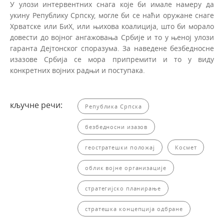
У улози интервентних снага које би имале намеру да
укину Републику Српску, могле би се наћи оружане снаге
Хрватске или БиХ, или њихова коалиција, што би морало
довести до војног ангажовања Србије и то у њеној улози
гаранта Дејтонског споразума. За наведене безбедносне
изазове Србија се мора припремити и то у виду
конкретних војних радњи и поступака.
кључне речи:
Република Српска
безбедносни изазов
геостратешки положај
Космет
облик војне организације
стратегијско планирање
стратешка концепција одбране