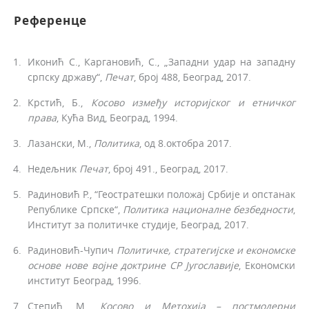
Референце
Иконић С., Каргановић, С., „Западни удар на западну
српску државу“,
Печат
, број 488, Београд, 2017.
Крстић, Б.,
Косово између историјског и етничког
права
, Кућа Вид, Београд, 1994.
Лазански, М.,
Политика
, од 8.октобра 2017.
Недељник
Печат
, број 491., Београд, 2017.
Радиновић Р., “Геостратешки положај Србије и опстанак
Републике Српске“,
Политика националне безбедности
,
Институт за политичке студије, Београд, 2017.
Радиновић-Чупич
Политичке, стратегијске и економске
основе нове војне доктрине СР Југославије
, Економски
институт Београд, 1996.
Степић, М.,
Косово и Метохија – постмодерни