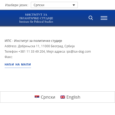
Изабери језик:
Српски
ИНСТИТУТ ЗА
ПОЛИТИЧКЕ СТУДИЈЕ
Institute for Political Studies
ИПС - Институт за политичке студије
Address: Добрињска 11, 11000 Београд, Србија
Телефон
+381 11 33 49 204
,
Мејл адреса: ips@lux-dog.com
Факс:
НАЂИ НА МАПИ
Српски
English