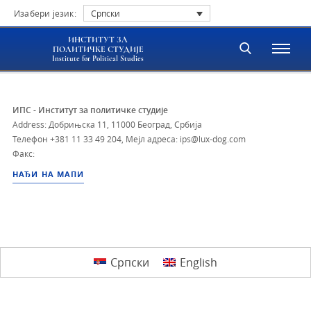
Изабери језик:
Српски
ИНСТИТУТ ЗА
ПОЛИТИЧКЕ СТУДИЈЕ
Institute for Political Studies
ИПС - Институт за политичке студије
Address: Добрињска 11, 11000 Београд, Србија
Телефон
+381 11 33 49 204
,
Мејл адреса: ips@lux-dog.com
Факс:
НАЂИ НА МАПИ
Српски
English