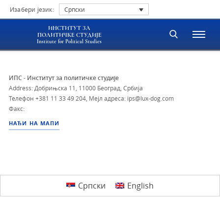
Изабери језик:
Српски
ИНСТИТУТ ЗА
ПОЛИТИЧКЕ СТУДИЈЕ
Institute for Political Studies
ИПС - Институт за политичке студије
Address: Добрињска 11, 11000 Београд, Србија
Телефон
+381 11 33 49 204
,
Мејл адреса: ips@lux-dog.com
Факс:
НАЂИ НА МАПИ
Српски
English