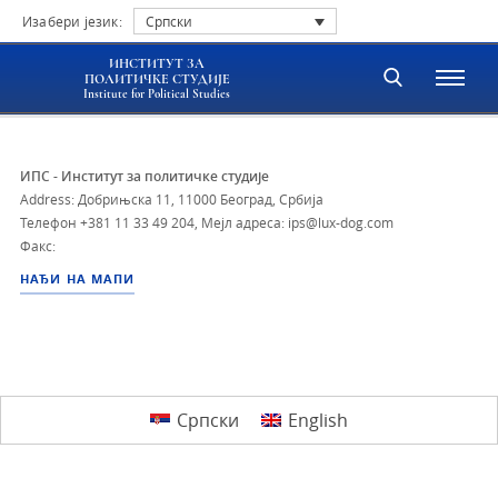
Изабери језик:
Српски
ИНСТИТУТ ЗА
ПОЛИТИЧКЕ СТУДИЈЕ
Institute for Political Studies
ИПС - Институт за политичке студије
Address: Добрињска 11, 11000 Београд, Србија
Телефон
+381 11 33 49 204
,
Мејл адреса: ips@lux-dog.com
Факс:
НАЂИ НА МАПИ
Српски
English