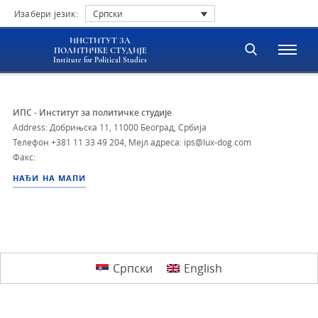
Изабери језик:
Српски
ИНСТИТУТ ЗА
ПОЛИТИЧКЕ СТУДИЈЕ
Institute for Political Studies
ИПС - Институт за политичке студије
Address: Добрињска 11, 11000 Београд, Србија
Телефон
+381 11 33 49 204
,
Мејл адреса: ips@lux-dog.com
Факс:
НАЂИ НА МАПИ
Српски
English