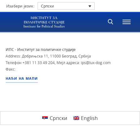
Изабери језик:
Српски
ИНСТИТУТ ЗА
ПОЛИТИЧКЕ СТУДИЈЕ
Institute for Political Studies
ИПС - Институт за политичке студије
Address: Добрињска 11, 11000 Београд, Србија
Телефон
+381 11 33 49 204
,
Мејл адреса: ips@lux-dog.com
Факс:
НАЂИ НА МАПИ
Српски
English