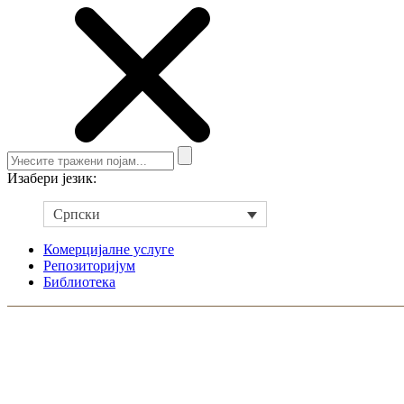
Изабери језик:
Српски
Комерцијалне услуге
Репозиторијум
Библиотека