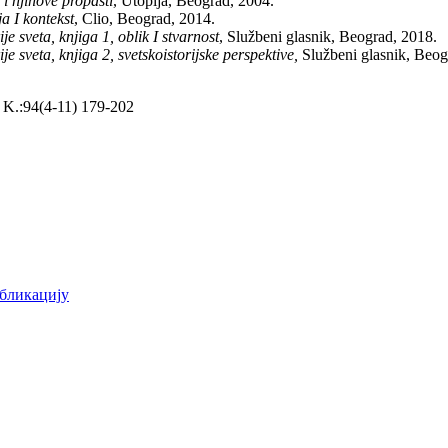
i njihove propasti
, Utopija, Beograd, 2004.
a I kontekst
, Clio, Beograd, 2014.
e sveta, knjiga 1, oblik I stvarnost
, Službeni glasnik, Beograd, 2018.
je sveta, knjiga 2, svetskoistorijske perspektive,
Službeni glasnik, Beog
K.:94(4-11)
179-202
бликацију