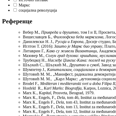
Маркс
социјална револуција
Референце
Вебер М.,
Привреда и друштво
, том I и II, Просвета
Вишеславцев Б.,
Филозофска беда марксизма
, Логос
Данилевски Н. Ј.,
Русија и Европа
, Досије студио, Б
Иглтон T. (2016):
Зашто је Маркс био управу
, Плато
Литаврин Г.,
Како су живели Византинци
, Академск
Мазовер М.,
Солун град духова: хришћани, муслиман
Трубецкој Н.,
Наслеђе Џингис-Кана: поглед на руску
Шљукић С., Шљукић М.,
Друштво и сукоб
, Завод з
Шумпетер Ј.,
Капитализам, социјализам и демократ
Шутовић М. М., „Манифест, радикална демократија
Шутовић М. М., „Карл Маркс: „аутономија социолог
Brodel F.,
Mediteran i mediteranski svet u doba Filipa II
Hosfeld R.,
Karl Marks: Biografija
, Karpos, Loznica, 2
Marx K.,
Kapital
, Prosveta, Beograd, 1979.
Marx К., Engels, F.,
Dela
, tom 46, Institut za međunarod
Marx К., Engels F.,
Dela
, tom 43, Institut za međunarod
Marx К., Engels F.,
Dela
, tom 13, Institut za međunarod
Marx К., Engels F., Dela, tom 12, Institut za međunarodn