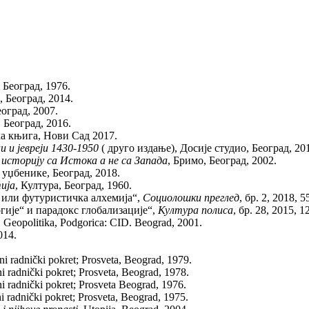
, Београд, 1976.
, Београд, 2014.
еоград, 2007.
, Београд, 2016.
а књига, Нови Сад 2017.
и и јевреји 1430-1950
( друго издање), Досије студио, Београд, 20
 историју са Истока а не са Запада
, Бримо, Београд, 2002.
а уџбенике, Београд, 2018.
ија
, Култура, Београд, 1960.
 или футуристичка алхемија“,
Социолошки преглед
, бр. 2, 2018, 5
ије“ и парадокс глобализације“,
Култура полиса
, бр. 28, 2015, 1
, Geopolitika, Podgorica: CID. Beograd, 2001.
014.
ni radnički pokret; Prosveta, Beograd, 1979.
ni radnički pokret; Prosveta, Beograd, 1978.
ni radnički pokret; Prosveta Beograd, 1976.
i radnički pokret; Prosveta, Beograd, 1975.