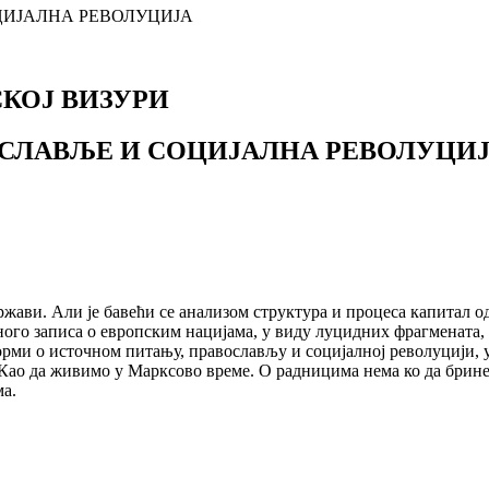
ЦИЈАЛНА РЕВОЛУЦИЈА
КОЈ ВИЗУРИ
ОСЛАВЉЕ И СОЦИЈАЛНА РЕВОЛУЦИ
ржави. Али је бавећи се анализом структура и процеса капитал о
ого записа о европским нацијама, у виду луцидних фрагмената, с
рми о источном питању, православљу и социјалној револуцији, у 
. Као да живимо у Марксово време. О радницима нема ко да брин
ма.