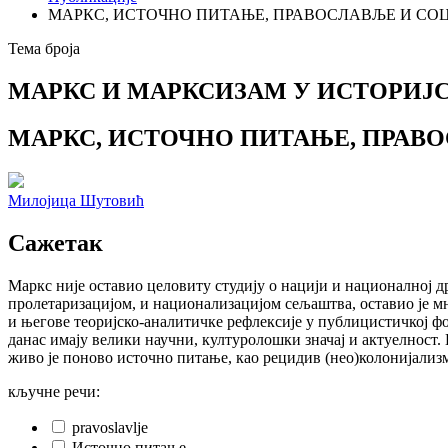
МАРКС, ИСТОЧНО ПИТАЊЕ, ПРАВОСЛАВЉЕ И СО
Тема броја
МАРКС И МАРКСИЗАМ У ИСТОРИЈС
МАРКС, ИСТОЧНО ПИТАЊЕ, ПРАВ
Милојица Шутовић
Сажетак
Маркс није оставио целовиту студију о нацији и националној д
пролетаризацијом, и национализацијом сељаштва, оставио је мн
и његове теоријско-аналитичке рефлексије у публицистичкој фо
данас имају велики научни, културолошки значај и актуелност
живо је поново источно питање, као рецидив (нео)колонијализ
кључне речи:
pravoslavlje
Источно питање