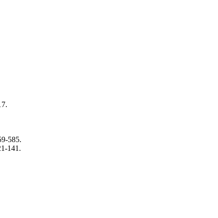
17.
59-585.
21-141.