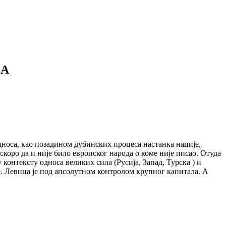
ЈА
дноса, као позадином дубинских процеса настанка нације,
коро да и није било европског народа о коме није писао. Отуда
контексту односа великих сила (Русија, Запад, Турска ) и
е. Левица је под апсолутном контролом крупног капитала. А