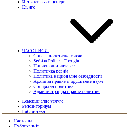
Истраживачки центри
Књиге
ЧАСОПИСИ
Српска политичка мисао
Serbian Political Thought
Национални интерес
Политичка ревија
Политика националне безбедности
Архив за правне и друштвене науке
Социјална политика
Администрација и јавне политике
Комерцијалне услуге
Репозиторијум
Библиотека
Насловна
Публикације