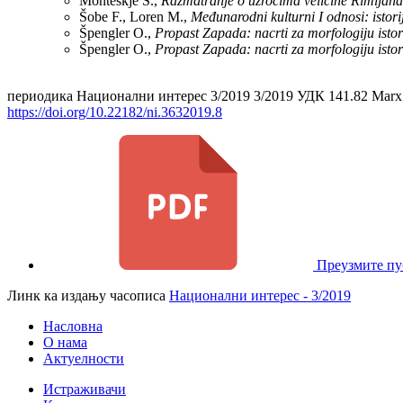
Monteskje Š.,
Razmatranje o uzrocima veličine Rimljana 
Šobe F., Loren M.,
Međunarodni kulturni I odnosi: istorij
Špengler O.,
Propast Zapada: nacrti za morfologiju istorij
Špengler O.,
Propast Zapada: nacrti za morfologiju istori
периодика
Национални интерес 3/2019
3/2019
УДК 141.82 Marx 
https://doi.org/10.22182/ni.3632019.8
Преузмите пу
Линк ка издању часописа
Национални интерес - 3/2019
Насловна
О нама
Актуелности
Истраживачи