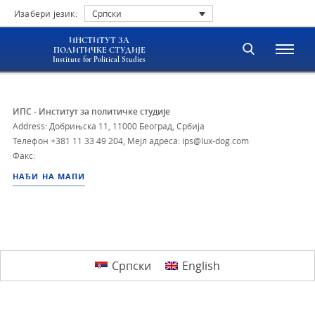
Изабери језик:
Српски
ИНСТИТУТ ЗА
ПОЛИТИЧКЕ СТУДИЈЕ
Institute for Political Studies
ИПС - Институт за политичке студије
Address: Добрињска 11, 11000 Београд, Србија
Телефон
+381 11 33 49 204
,
Мејл адреса: ips@lux-dog.com
Факс:
НАЂИ НА МАПИ
Српски
English