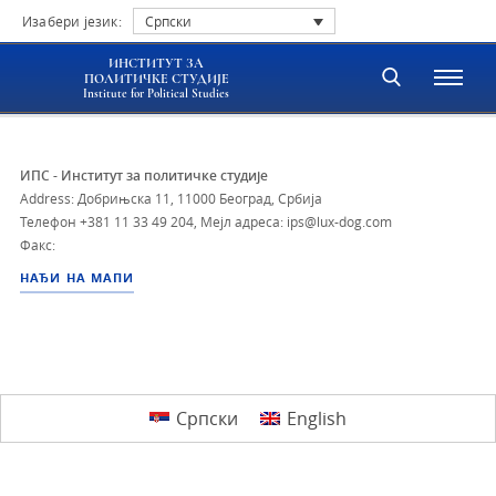
Изабери језик:
Српски
ИНСТИТУТ ЗА
ПОЛИТИЧКЕ СТУДИЈЕ
Institute for Political Studies
ИПС - Институт за политичке студије
Address: Добрињска 11, 11000 Београд, Србија
Телефон
+381 11 33 49 204
,
Мејл адреса: ips@lux-dog.com
Факс:
НАЂИ НА МАПИ
Српски
English