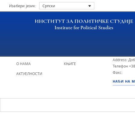
Изабери језик:
Српски
ИНСТИТУТ ЗА ПОЛИТИЧКЕ СТУДИЈЕ
Institute for Political Studies
ИПС - Инсти
НАСЛОВНА
ИСТРАЖИВАЧИ
Address: До
О НАМА
КЊИГЕ
Телефон
+38
Факс:
АКТУЕЛНОСТИ
НАЂИ НА 