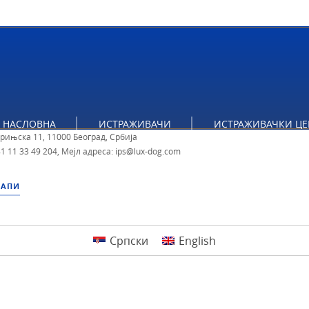
тут за политичке студије
НАСЛОВНА
ИСТРАЖИВАЧИ
ИСТРАЖИВАЧКИ ЦЕ
брињска 11, 11000 Београд, Србија
1 11 33 49 204
,
Мејл адреса: ips@lux-dog.com
МАПИ
Српски
English