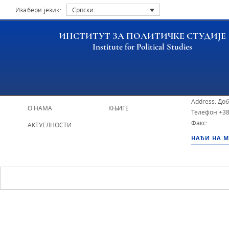
Изабери језик:
Српски
ИНСТИТУТ ЗА ПОЛИТИЧКЕ СТУДИЈЕ
Institute for Political Studies
ИПС - Инсти
НАСЛОВНА
ИСТРАЖИВАЧИ
Address: До
О НАМА
КЊИГЕ
Телефон
+38
Факс:
АКТУЕЛНОСТИ
НАЂИ НА 