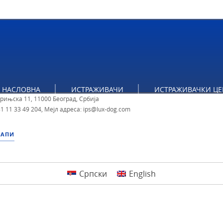
тут за политичке студије
НАСЛОВНА
ИСТРАЖИВАЧИ
ИСТРАЖИВАЧКИ ЦЕ
брињска 11, 11000 Београд, Србија
1 11 33 49 204
,
Мејл адреса: ips@lux-dog.com
МАПИ
Српски
English