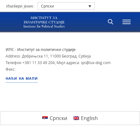
Изабери језик:
Српски
ИНСТИТУТ ЗА
ПОЛИТИЧКЕ СТУДИЈЕ
Institute for Political Studies
ИПС - Институт за политичке студије
Address: Добрињска 11, 11000 Београд, Србија
Телефон
+381 11 33 49 204
,
Мејл адреса: ips@lux-dog.com
Факс:
НАЂИ НА МАПИ
Српски
English