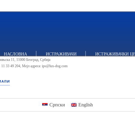
тут за политичке студије
НАСЛОВНА
ИСТРАЖИВАЧИ
ИСТРАЖИВАЧКИ Ц
ињска 11, 11000 Београд, Србија
 11 33 49 204
,
Мејл адреса: ips@lux-dog.com
МАПИ
Српски
English