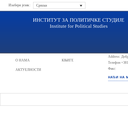
Изабери језик:
Српски
ИНСТИТУТ ЗА ПОЛИТИЧКЕ СТУДИЈЕ
Institute for Political Studies
ИПС - Инсти
НАСЛОВНА
ИСТРАЖИВАЧИ
Address: Добр
О НАМА
КЊИГЕ
Телефон
+381
Факс:
АКТУЕЛНОСТИ
НАЂИ НА 