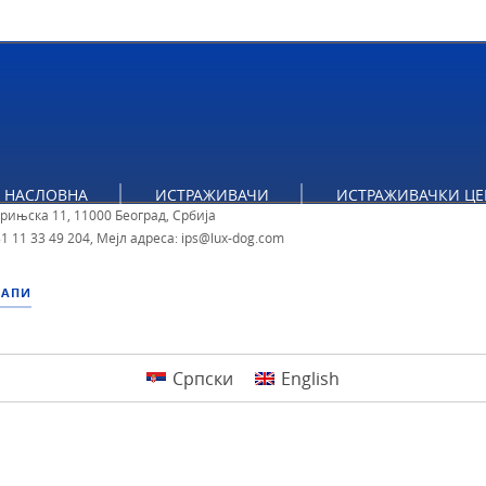
тут за политичке студије
НАСЛОВНА
ИСТРАЖИВАЧИ
ИСТРАЖИВАЧКИ ЦЕ
брињска 11, 11000 Београд, Србија
1 11 33 49 204
,
Мејл адреса: ips@lux-dog.com
МАПИ
Српски
English