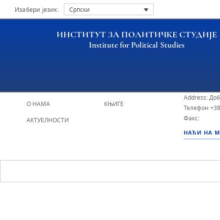
Изабери језик:
Српски
ИНСТИТУТ ЗА ПОЛИТИЧКЕ СТУДИЈЕ
Institute for Political Studies
ИПС - Инсти
НАСЛОВНА
ИСТРАЖИВАЧИ
Address: До
О НАМА
КЊИГЕ
Телефон
+38
Факс:
АКТУЕЛНОСТИ
НАЂИ НА 