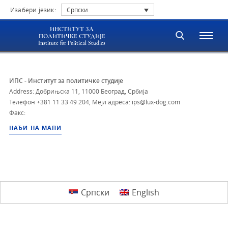
Изабери језик:
Српски
ИНСТИТУТ ЗА
ПОЛИТИЧКЕ СТУДИЈЕ
Institute for Political Studies
ИПС - Институт за политичке студије
Address: Добрињска 11, 11000 Београд, Србија
Телефон
+381 11 33 49 204
,
Мејл адреса: ips@lux-dog.com
Факс:
НАЂИ НА МАПИ
Српски
English