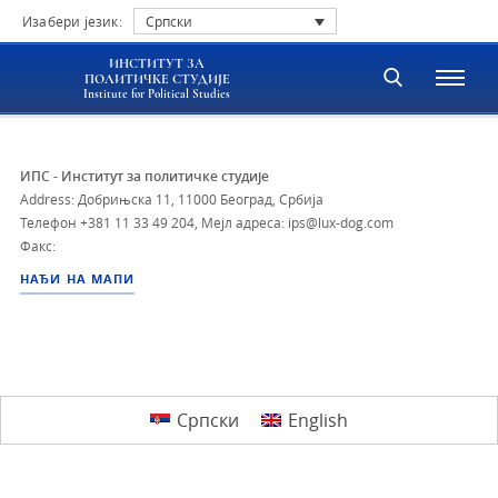
Изабери језик:
Српски
ИНСТИТУТ ЗА
ПОЛИТИЧКЕ СТУДИЈЕ
Institute for Political Studies
ИПС - Институт за политичке студије
Address: Добрињска 11, 11000 Београд, Србија
Телефон
+381 11 33 49 204
,
Мејл адреса: ips@lux-dog.com
Факс:
НАЂИ НА МАПИ
Српски
English