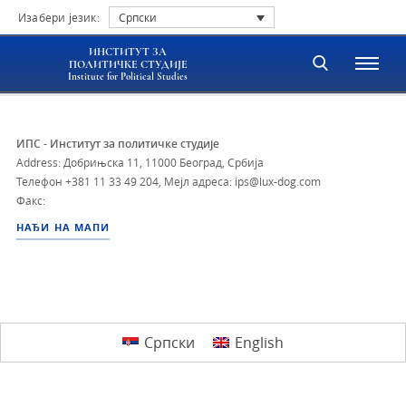
Изабери језик:
Српски
ИНСТИТУТ ЗА
ПОЛИТИЧКЕ СТУДИЈЕ
Institute for Political Studies
ИПС - Институт за политичке студије
Address: Добрињска 11, 11000 Београд, Србија
Телефон
+381 11 33 49 204
,
Мејл адреса: ips@lux-dog.com
Факс:
НАЂИ НА МАПИ
Српски
English