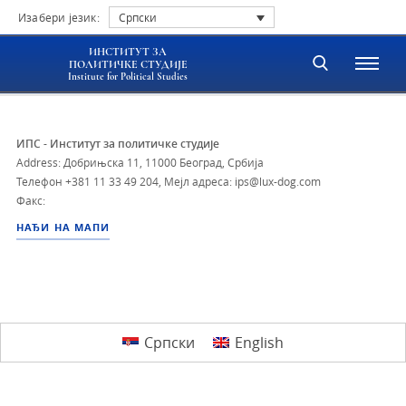
Изабери језик:
Српски
ИНСТИТУТ ЗА
ПОЛИТИЧКЕ СТУДИЈЕ
Institute for Political Studies
ИПС - Институт за политичке студије
Address: Добрињска 11, 11000 Београд, Србија
Телефон
+381 11 33 49 204
,
Мејл адреса: ips@lux-dog.com
Факс:
НАЂИ НА МАПИ
Српски
English