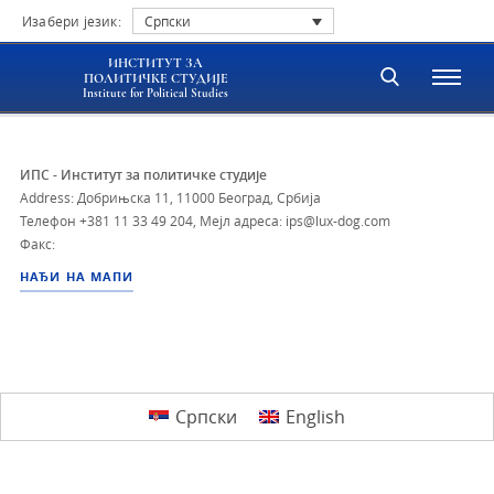
Изабери језик:
Српски
ИНСТИТУТ ЗА
ПОЛИТИЧКЕ СТУДИЈЕ
Institute for Political Studies
ИПС - Институт за политичке студије
Address: Добрињска 11, 11000 Београд, Србија
Телефон
+381 11 33 49 204
,
Мејл адреса: ips@lux-dog.com
Факс:
НАЂИ НА МАПИ
Српски
English