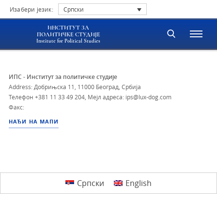
Изабери језик:
Српски
ИНСТИТУТ ЗА
ПОЛИТИЧКЕ СТУДИЈЕ
Institute for Political Studies
ИПС - Институт за политичке студије
Address: Добрињска 11, 11000 Београд, Србија
Телефон
+381 11 33 49 204
,
Мејл адреса: ips@lux-dog.com
Факс:
НАЂИ НА МАПИ
Српски
English