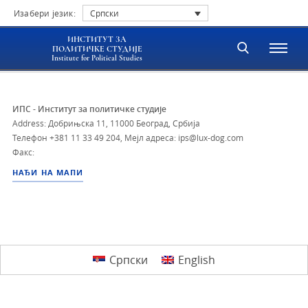
Изабери језик:
Српски
ИНСТИТУТ ЗА
ПОЛИТИЧКЕ СТУДИЈЕ
Institute for Political Studies
ИПС - Институт за политичке студије
Address: Добрињска 11, 11000 Београд, Србија
Телефон
+381 11 33 49 204
,
Мејл адреса: ips@lux-dog.com
Факс:
НАЂИ НА МАПИ
Српски
English