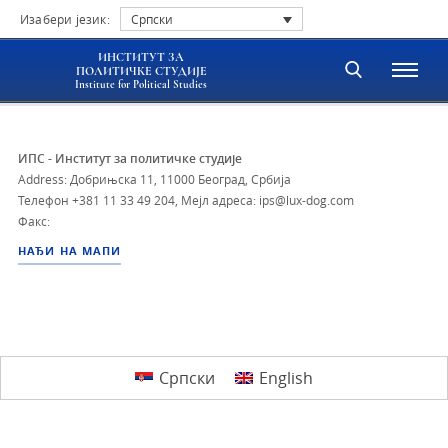
Изабери језик:
Српски
ИНСТИТУТ ЗА
ПОЛИТИЧКЕ СТУДИЈЕ
Institute for Political Studies
ИПС - Институт за политичке студије
Address: Добрињска 11, 11000 Београд, Србија
Телефон
+381 11 33 49 204
,
Мејл адреса: ips@lux-dog.com
Факс:
НАЂИ НА МАПИ
Српски
English