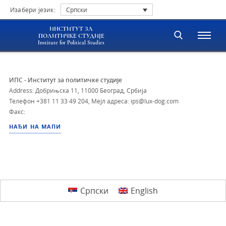
Изабери језик:
Српски
ИНСТИТУТ ЗА
ПОЛИТИЧКЕ СТУДИЈЕ
Institute for Political Studies
ИПС - Институт за политичке студије
Address: Добрињска 11, 11000 Београд, Србија
Телефон
+381 11 33 49 204
,
Мејл адреса: ips@lux-dog.com
Факс:
НАЂИ НА МАПИ
Српски
English