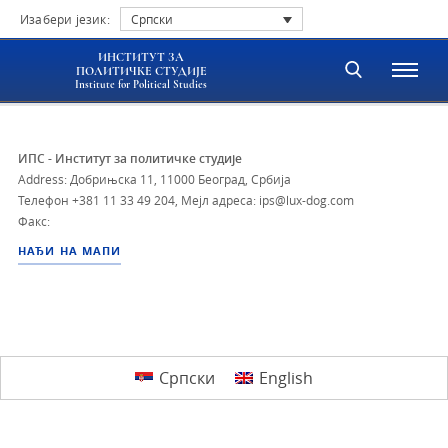
Изабери језик:
Српски
ИНСТИТУТ ЗА
ПОЛИТИЧКЕ СТУДИЈЕ
Institute for Political Studies
ИПС - Институт за политичке студије
Address: Добрињска 11, 11000 Београд, Србија
Телефон
+381 11 33 49 204
,
Мејл адреса: ips@lux-dog.com
Факс:
НАЂИ НА МАПИ
Српски
English