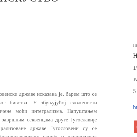
П
Н
1
У
5
овенске државе исказана je, барем што се
ког бивства. У збуњујућој сложености
h
ичене моћи интегрализма. Напуштањем
 завршним секвенцама друге Југославије
ерализоване државе Југословени су ce
 јужнословенских нација и националних