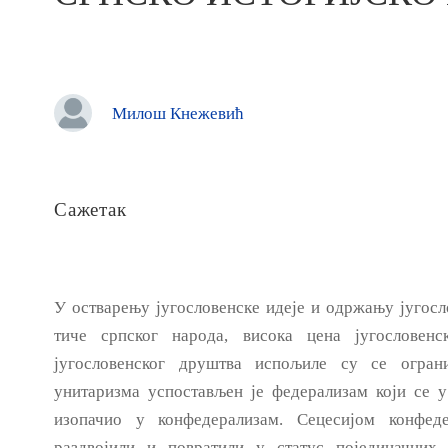
Милош Кнежевић
Сажетак
У остварењу југословенске идеје и одржању југосл
тиче српског народа, висока цена југословенс
југословенског друштва испољиле су ce огран
унитаризма успостављен je федерализам који се у
изопачио у конфедерализам. Сецесијом конфед
раздвојили и повратили у статус појединачних