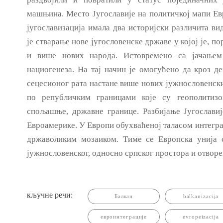
машњина. Место Југославије на политичкој мапи Евр
југославизација имала два историјски различита ви
je стварање нове југословенске државе у којој je, 
и више нових народа. Истовремено са јачањем 
нациогенеза. Ha тај начин je омогућено да кроз де
сецесионог рата настане више нових јужнословенски
по републичким границами које су геополитизо
спољашње, државне границе. Разбијање Југослави
Евроамерике. У Европи обухваћеној таласом интегра
државоликим мозаиком. Tимe се Европска унија 
јужнословенског, односно српског простора и отво
кључне речи:
Балкан
balkanizacija
евроинтеграције
evropeizacija