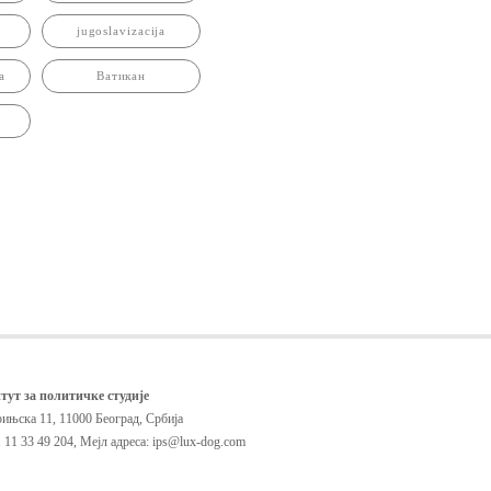
jugoslavizacija
a
Ватикан
тут за политичке студије
ињска 11, 11000 Београд, Србија
 11 33 49 204
,
Мејл адреса: ips@lux-dog.com