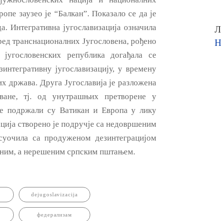
опе заузео je “Балкан”. Показало се да je
да. Интегративна југославизација означила
Л
поред транснационалних Југословена, рођено
Н
југословенских република догађала ce
зинтегративну југославизацију, у времену
х држава. Друга Југославија je разложена
ване, тј. oд унутрашњих претворене у
је подржали су Ватикан и Европа у лику
ција створено je подручје са недовршеним
суочила са продуженом дезинтеграцијом
реним, a нерешеним српским пштањем.
dejugoslavizacija
федерализам