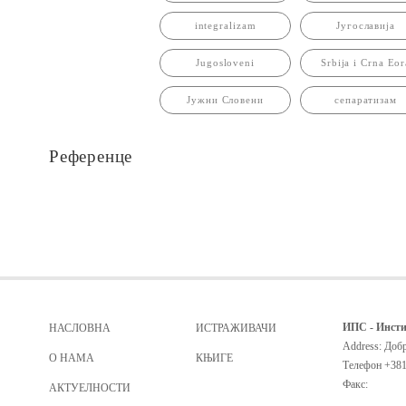
integralizam
Југославија
Jugosloveni
Srbija i Crna Eor
Јужни Словени
сепаратизам
Референце
ИПС - Инсти
НАСЛОВНА
ИСТРАЖИВАЧИ
Address: Добр
О НАМА
КЊИГЕ
Телефон
+381
Факс:
АКТУЕЛНОСТИ