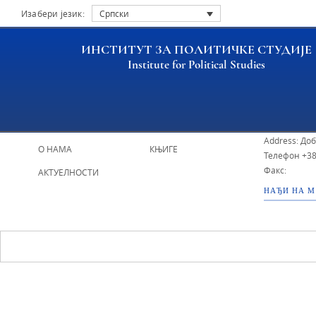
Изабери језик:
Српски
ИНСТИТУТ ЗА ПОЛИТИЧКЕ СТУДИЈЕ
Institute for Political Studies
НАСЛОВНА
ИСТРАЖИВАЧИ
ИПС - Инстит
Address: До
О НАМА
КЊИГЕ
Телефон
+38
Факс:
АКТУЕЛНОСТИ
НАЂИ НА 