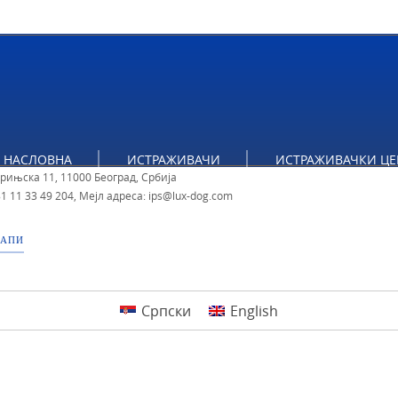
НАСЛОВНА
ИСТРАЖИВАЧИ
ИСТРАЖИВАЧКИ ЦЕ
ут за политичке студије
брињска 11, 11000 Београд, Србија
1 11 33 49 204
,
Мејл адреса: ips@lux-dog.com
МАПИ
Српски
English