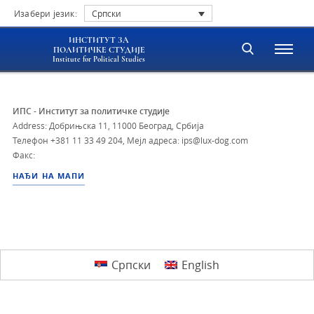
Изабери језик:
Српски
ИНСТИТУТ ЗА
ПОЛИТИЧКЕ СТУДИЈЕ
Institute for Political Studies
ИПС - Институт за политичке студије
Address: Добрињска 11, 11000 Београд, Србија
Телефон
+381 11 33 49 204
,
Мејл адреса: ips@lux-dog.com
Факс:
НАЂИ НА МАПИ
Српски
English