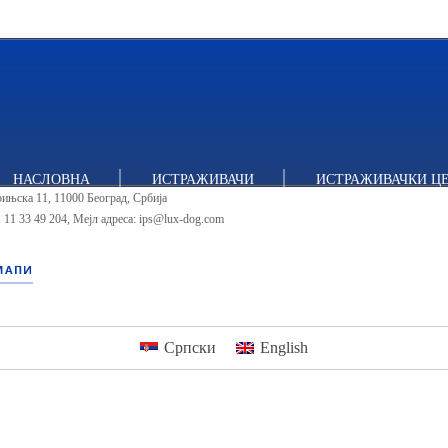
тут за политичке студије
НАСЛОВНА
ИСТРАЖИВАЧИ
ИСТРАЖИВАЧКИ Ц
ињска 11, 11000 Београд, Србија
 11 33 49 204
,
Мејл адреса: ips@lux-dog.com
МАПИ
Српски
English