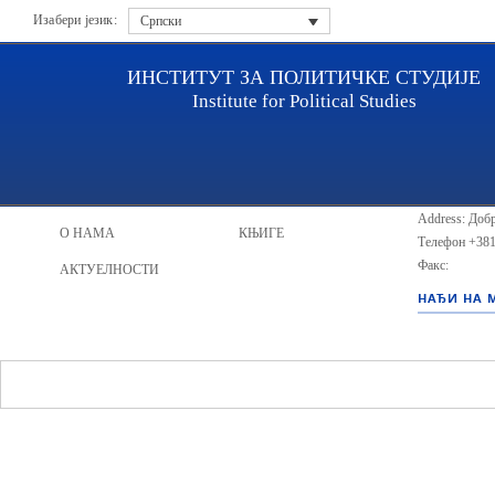
Изабери језик:
Српски
ИНСТИТУТ ЗА ПОЛИТИЧКЕ СТУДИЈЕ
Institute for Political Studies
ИПС - Инсти
НАСЛОВНА
ИСТРАЖИВАЧИ
Address: Добр
О НАМА
КЊИГЕ
Телефон
+381
Факс:
АКТУЕЛНОСТИ
НАЂИ НА 