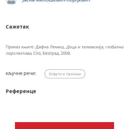
Сажетак
Приказ књиге: Дафна Лемиш,
Деца
и
теле
визи
ј
а,
глобална
перспектива
, Clio, Београд, 2008.
кључне речи:
Осврти и прикази
Референце