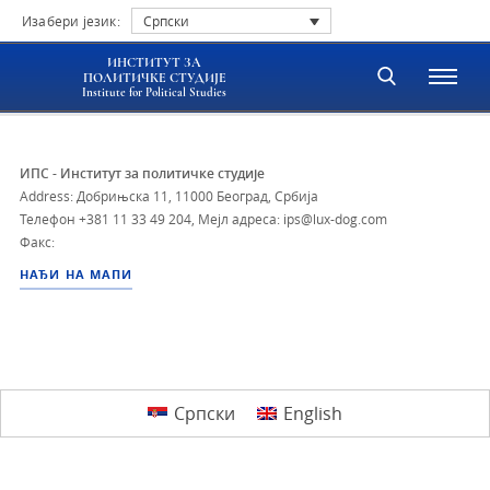
Изабери језик:
Српски
ИНСТИТУТ ЗА
ПОЛИТИЧКЕ СТУДИЈЕ
Institute for Political Studies
ИПС - Институт за политичке студије
Address: Добрињска 11, 11000 Београд, Србија
Телефон
+381 11 33 49 204
,
Мејл адреса: ips@lux-dog.com
Факс:
НАЂИ НА МАПИ
Српски
English