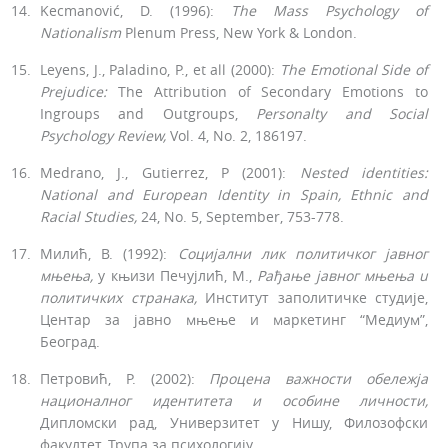
Kecmanović, D. (1996):
The Mass Psychology of
Nationalism
Ple­num Press, New York & London.
Leyens, J., Paladino, P., et all (2000):
The Emotional Side of
Prejudi­ce:
The Attribution of Secondary Emotions to
Ingroups and Outgro­ups,
Personalty and Social
Psychology Review,
Vol. 4, No. 2, 186­197.
Medrano, J., Gutierrez, P (2001):
Nested identities:
National and European Identity in Spain, Ethnic and
Racial Studies,
24, No. 5, September, 753-778.
Милић, В. (1992):
Социјални
лик политичког
јавног
мњења,
у књизи Печујлић, М.,
Рађање јавног мњења
u
политичких странака,
Институт заполитичке студије,
Центар за јавно мњење и маркетинг “Медиум”,
Београд.
Петровић, Р. (2002):
Процена важности
обележја
националног
идентитета
и
особине
личности,
Дипломски рад, Универзитет у Нишу, Филозофски
факултет, Трупа за психоло­гиjу.