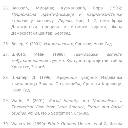
Васовић, Мирјана; Кузмановић, Бора (1996):
Национална
идентификација
и националистички
ставови,
у часопису:
Дијалог,
број 1 -2, тема броја
Демократски процеси и етнички односи, Фонд
Демократски центар, Београд.
Велер, Х. (2001):
Национализам,
Светови, Нови Сад.
Шибер, Иван (1988):
Психолошки аспекти
међунационал
них односа,
Културно-просвјетни сабор
Хрватске, Загреб,
Шнапер, Д. (1996):
Заједница грађана,
Издавачка
књижарница Зорана Стојановића, Сремски Карловци,
Нови Сад.
Wade, P. (2001):
Racial
Identity
and
Nationalism
:
a
Theoretical
Vi
ew
from
Latin
America
,
Ethnic
and
Racial
Studies
,
Vol 24, No.5 Sep­tember, 845-865.
Waters, M. (1990):
Ethnic Options,
University of California