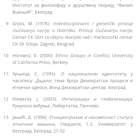
Институт за филозофију и друштвену теорију, “Филип
Вшињић”, Београд.
Gross, M. (1978):
Interdisciplinarni i genetički pristup
izučavanju nacije,
u zborniku:
Pristup izučavanju nacije,
Centar CK SKH za idejno teorijski rad i marksistički centar
CK SK Srbije, Zagreb­, Beograd.
Horowitz, D. (2000):
Ethnic Groups in Conflict,
University
of Cali­fornia Press, Berkley.
Хрњица, С. (1995):
О националном идентитету,
у
часопису:
Дщалог,
тема броја Демократски процеси и
етнички односи, Фонд Демократски центар, Београд.
Илијеску, Ј. (2003):
Интеграција
и
глобализација,
Румунско виђење, Либертатеа, Панчево.
Јањић, Д. (1996):
Етноцентризам и неизвесност статуса
етничких
мањина,
Гледшита, 1-2, Универзитет у
Београду, Београд, 21-52.