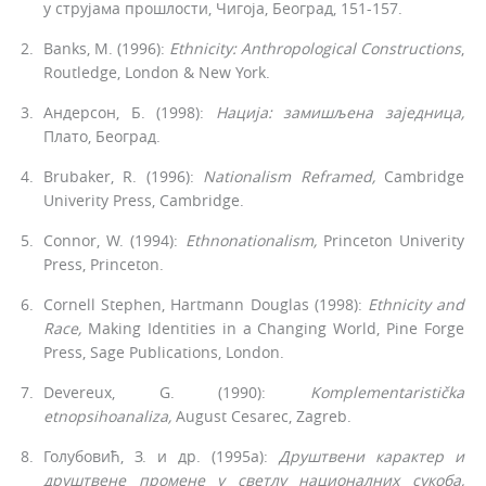
у струјама прошлости, Чигоја, Београд, 151-157.
Banks, M. (1996):
Ethnicity: Anthropological Constructions
,
Rou­tledge, London & New York.
Андерсон, Б. (1998):
Нација: замишљена заједница,
Плато, Београд.
Brubaker, R. (1996):
Nationalism Reframed,
Cambridge
Univerity Press, Cambridge.
Connor, W. (1994):
Ethnonationalism,
Princeton Univerity
Press, Princeton.
Cornell Stephen, Hartmann Douglas (1998):
Ethnicity and
Race,
Making Identities in a Changing World, Pine Forge
Press, Sage Publications, London.
Devereux, G. (1990):
Komplementaristička
etnopsihoanaliza,
Au­gust Cesarec, Zagreb.
Голубовић, З. и др. (1995а):
Друштвени карактер и
друштвене промене у светлу националних сукоба,