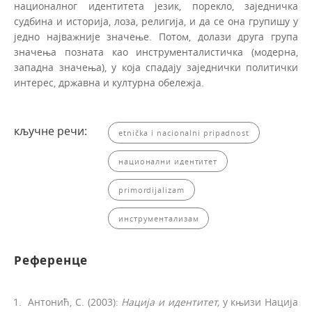
националног идентитета језик, порекло, заједничка
судбина и историја, лоза, религија, и да се она групишу у
једно најважније значење. Потом, долази друга група
значења позната као инструменталистичка (модерна,
западна значења), у коja спадају заједнички политички
интерес, државна и културна обележја.
кључне речи:
etnička i nacionalni pripadnost
национални идентитет
primordijalizam
инструментализам
Референце
Антонић, С. (2003):
Нација
и
идентитет,
у књизи Нација