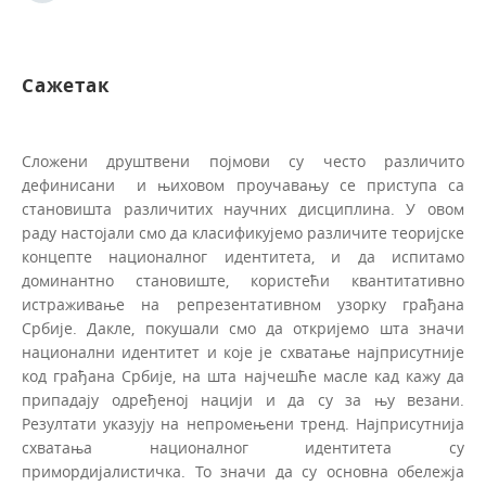
Сажетак
Сложени друштвени појмови су често различито
дефинисани и њиховом проучавању се приступа са
становишта различитих научних дисциплина. У овом
раду настојали смо да класификујемо различите теоријске
концепте националног идентитета, и да испитамо
доминантно становиште, користећи квантитативно
истраживање на репрезентативном узорку грађана
Србије. Дакле, покушали смо да откријемо шта значи
национални идентитет и коje je схватање најприсутније
код грађана Србије, на шта најчешће масле кад кажу да
припадају одређеној нацији и да су за њу везани.
Резултати указују на непромењени тренд. Најприсутнија
схватања националног идентитета су
примордијалистичка. То значи да су основна обележја