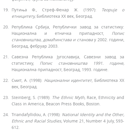
Путиња Ф., Стреф-Фенар Ж. (1997):
Teopuje
о
етницитету,
Библиотека XX век, Београд.
Република Србија, Републички завод за статистику:
Национална и етничка припадност,
Попис
становништва, дома
ћинстава
и станова
у 2002. години,
Београд, фебруар 2003.
Савезна Република Југославија, Савезни завод за
статисти­ку,
Попис становништва 1991. године,
Национална припад­ност, Београд, 1993. године.
Смит, А. (1998):
Национални идентитет
, Библиотека XX
век, Београд.
Steinberg, S. (1989):
The
Ethnic
Myth
,
Race, Ethnicity and
Class in America, Beacon Press Books, Boston.
Triandafyllidou, A. (1998):
National
Identity
and
the
Other
,
Ethnic
and
Racial
Studies
,
Volume 21, Number 4 July, 593-
612.