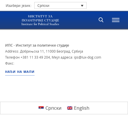
Изабери језик:
Српски
ИНСТИТУТ ЗА
ПОЛИТИЧКЕ СТУДИЈЕ
Institute for Political Studies
ИПС - Институт за политичке студије
Address: Добрињска 11, 11000 Београд, Србија
Телефон
+381 11 33 49 204
,
Мејл адреса: ips@lux-dog.com
Факс:
НАЂИ НА МАПИ
Српски
English