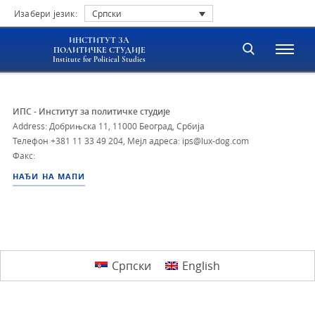
Изабери језик:
Српски
ИНСТИТУТ ЗА
ПОЛИТИЧКЕ СТУДИЈЕ
Institute for Political Studies
ИПС - Институт за политичке студије
Address: Добрињска 11, 11000 Београд, Србија
Телефон
+381 11 33 49 204
,
Мејл адреса: ips@lux-dog.com
Факс:
НАЂИ НА МАПИ
Српски
English