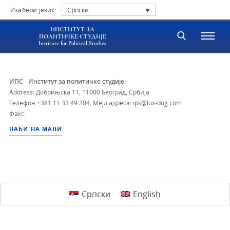
Изабери језик:
Српски
ИНСТИТУТ ЗА
ПОЛИТИЧКЕ СТУДИЈЕ
Institute for Political Studies
ИПС - Институт за политичке студије
Address: Добрињска 11, 11000 Београд, Србија
Телефон
+381 11 33 49 204
,
Мејл адреса: ips@lux-dog.com
Факс:
НАЂИ НА МАПИ
Српски
English