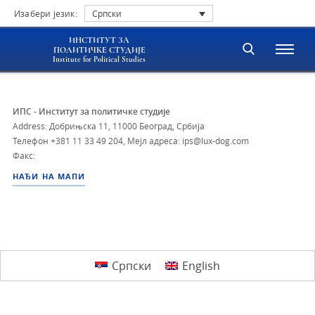
Изабери језик:
Српски
ИНСТИТУТ ЗА
ПОЛИТИЧКЕ СТУДИЈЕ
Institute for Political Studies
ИПС - Институт за политичке студије
Address: Добрињска 11, 11000 Београд, Србија
Телефон
+381 11 33 49 204
,
Мејл адреса: ips@lux-dog.com
Факс:
НАЂИ НА МАПИ
Српски
English