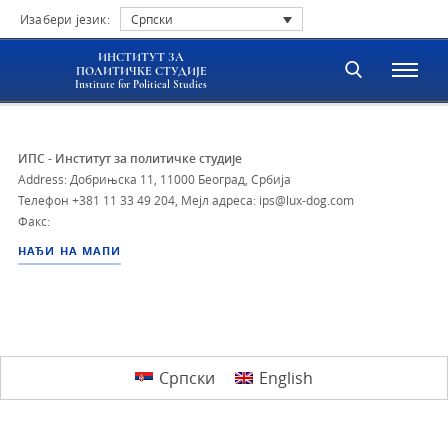
Изабери језик:
Српски
ИНСТИТУТ ЗА
ПОЛИТИЧКЕ СТУДИЈЕ
Institute for Political Studies
ИПС - Институт за политичке студије
Address: Добрињска 11, 11000 Београд, Србија
Телефон
+381 11 33 49 204
,
Мејл адреса: ips@lux-dog.com
Факс:
НАЂИ НА МАПИ
Српски
English