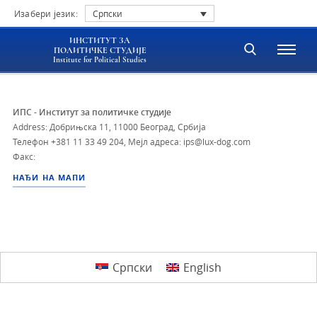
Изабери језик:
Српски
ИНСТИТУТ ЗА
ПОЛИТИЧКЕ СТУДИЈЕ
Institute for Political Studies
ИПС - Институт за политичке студије
Address: Добрињска 11, 11000 Београд, Србија
Телефон
+381 11 33 49 204
,
Мејл адреса: ips@lux-dog.com
Факс:
НАЂИ НА МАПИ
Српски
English